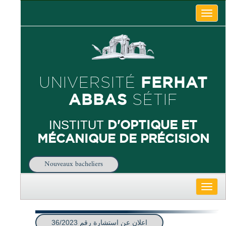
Toggle
naviga
FERHAT
UNIVERSITÉ
ABBAS
SÉTIF
D'OPTIQUE ET
INSTITUT
MÉCANIQUE DE PRÉCISION
Nouveaux bacheliers
Toggle
naviga
اعلان عن استشارة رقم 36/2023