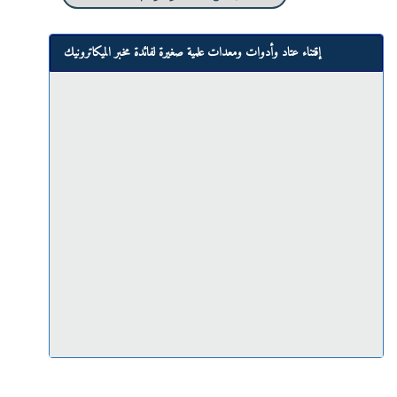
إقتناء عتاد وأدوات ومعدات علمية صغيرة لفائدة مخبر الميكاترونيك