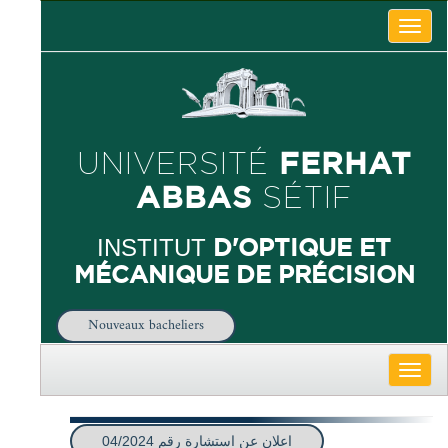
Toggle
naviga
FERHAT
UNIVERSITÉ
ABBAS
SÉTIF
D'OPTIQUE ET
INSTITUT
MÉCANIQUE DE PRÉCISION
Nouveaux bacheliers
Toggle
naviga
اعلان عن استشارة رقم 04/2024