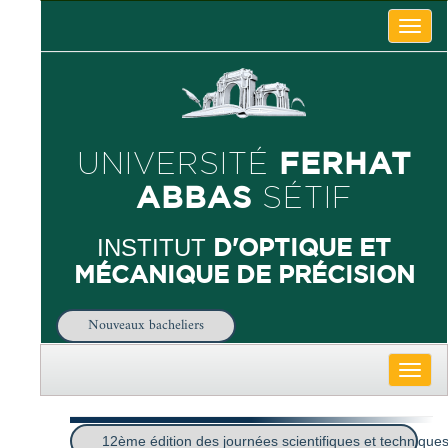
Toggle
naviga
FERHAT
UNIVERSITÉ
ABBAS
SÉTIF
D'OPTIQUE ET
INSTITUT
MÉCANIQUE DE PRÉCISION
Nouveaux bacheliers
Toggle
naviga
12ème édition des journées scientifiques et techniques