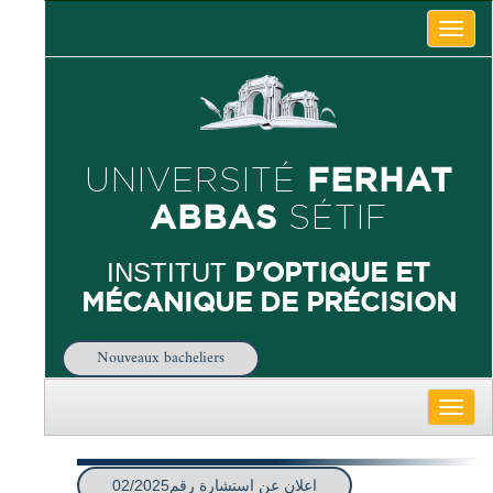
Toggle
naviga
FERHAT
UNIVERSITÉ
ABBAS
SÉTIF
D'OPTIQUE ET
INSTITUT
MÉCANIQUE DE PRÉCISION
Nouveaux bacheliers
Toggle
naviga
اعلان عن استشارة رقم02/2025