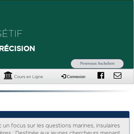
ÉTIF
RÉCISION
Nouveaux bacheliers
Connexion
Cours en Ligne
n focus sur les questions marines, insulaires
tères : Destinée aux jeunes chercheurs menant