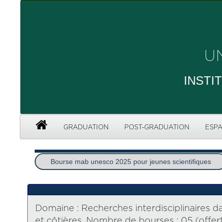
U
INSTI
GRADUATION
POST-GRADUATION
ESPA
Bourse mab unesco 2025 pour jeunes scientifiques
Domaine : Recherches interdisciplinaires 
et côtières. Nombre de bourses : 05 (offer