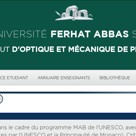
FERHAT ABBAS
NIVERSITÉ
S
D'OPTIQUE ET MÉCANIQUE DE P
TUT
CE ETUDIANT
ANNUAIRE ENSEIGNANTS
BIBLIOTHÈQUE
dans le cadre du programme MAB de l'UNESCO, avec u
tes par l'UNESCO et la Principauté de Monaco). Cri