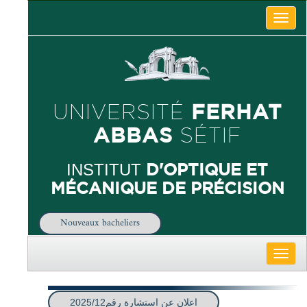
Toggle
naviga
FERHAT
UNIVERSITÉ
ABBAS
SÉTIF
D'OPTIQUE ET
INSTITUT
MÉCANIQUE DE PRÉCISION
Nouveaux bacheliers
Toggle
naviga
اعلان عن استشارة رقم2025/12