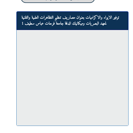
توفير الايواء والاكراميات بعنوان مصاريف تنظيم التظاهرات العلمية والتقنية
لمعهد البصريات وميكانيك الدقة جامعة فرحات عباس سطيف 1