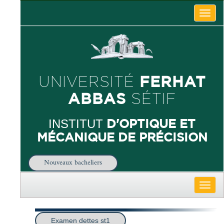
Toggle
naviga
FERHAT
UNIVERSITÉ
ABBAS
SÉTIF
D'OPTIQUE ET
INSTITUT
MÉCANIQUE DE PRÉCISION
Nouveaux bacheliers
Toggle
naviga
Examen dettes st1