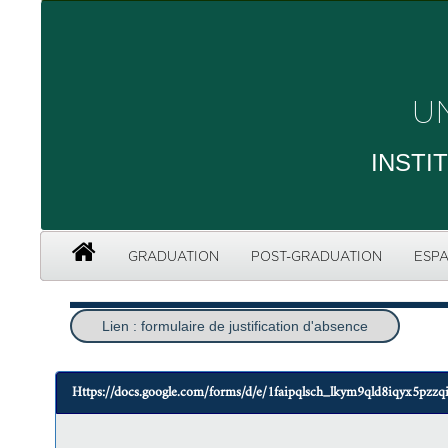
U
INSTI
GRADUATION
POST-GRADUATION
ESPA
Lien : formulaire de justification d'absence
Https://docs.google.com/forms/d/e/1faipqlsch_lkym9qld8iqyx5p