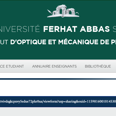
FERHAT ABBAS
NIVERSITÉ
S
D'OPTIQUE ET MÉCANIQUE DE P
TUT
CE ETUDIANT
ANNUAIRE ENSEIGNANTS
BIBLIOTHÈQUE
zzqitvivdsgkcpnvy5edue72phr0ua/viewform?usp=sharing&ouid=115981600101453