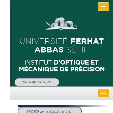
Toggle
naviga
FERHAT
UNIVERSITÉ
ABBAS
SÉTIF
D'OPTIQUE ET
INSTITUT
MÉCANIQUE DE PRÉCISION
Nouveaux bacheliers
Toggle
naviga
اعلان عن استشارة رقم 08/2026