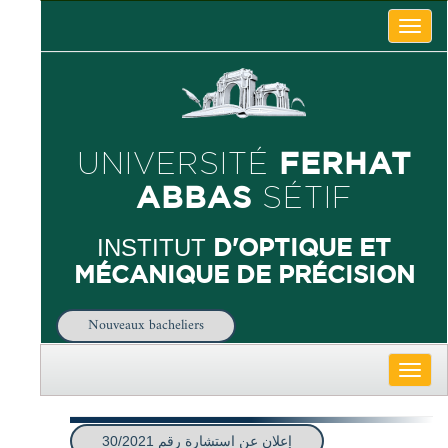
Toggle
naviga
FERHAT
UNIVERSITÉ
ABBAS
SÉTIF
D'OPTIQUE ET
INSTITUT
MÉCANIQUE DE PRÉCISION
Nouveaux bacheliers
Toggle
naviga
إعلان عن استشارة رقم 30/2021