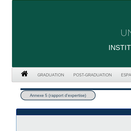
U
INSTI
GRADUATION
POST-GRADUATION
ESPA
Annexe 5 (rapport d'expertise)