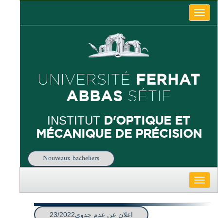
Toggle
naviga
FERHAT
UNIVERSITÉ
ABBAS
SÉTIF
D'OPTIQUE ET
INSTITUT
MÉCANIQUE DE PRÉCISION
Nouveaux bacheliers
Toggle
naviga
اعلان عن عدم جدوي23/2022