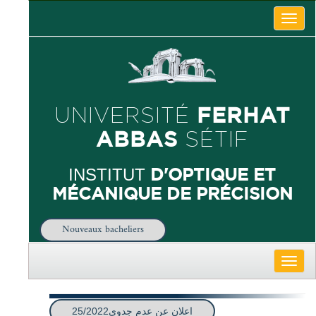
Toggle
naviga
FERHAT
UNIVERSITÉ
ABBAS
SÉTIF
D'OPTIQUE ET
INSTITUT
MÉCANIQUE DE PRÉCISION
Nouveaux bacheliers
Toggle
naviga
اعلان عن عدم جدوي25/2022