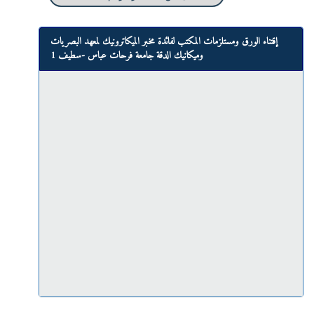
إقتناء الورق ومستلزمات المكتب لفائدة مخبر الميكاترونيك لمعهد البصريات
وميكانيك الدقة جامعة فرحات عباس -سطيف 1