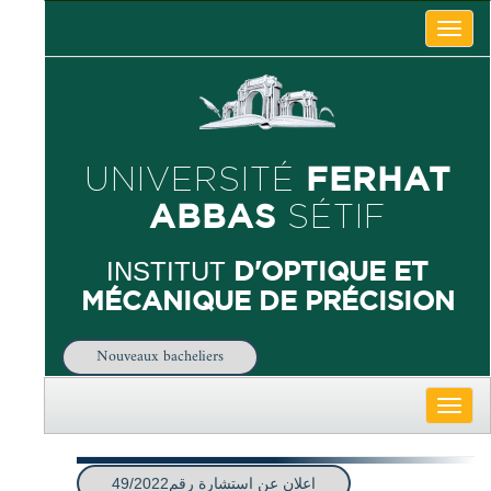
Toggle
naviga
FERHAT
UNIVERSITÉ
ABBAS
SÉTIF
D'OPTIQUE ET
INSTITUT
MÉCANIQUE DE PRÉCISION
Nouveaux bacheliers
Toggle
naviga
اعلان عن استشارة رقم49/2022