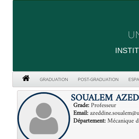
U
INSTI
GRADUATION
POST-GRADUATION
ESPA
SOUALEM AZED
Grade:
Professeur
Email:
azeddine.soualem@un
Département:
Mécanique de