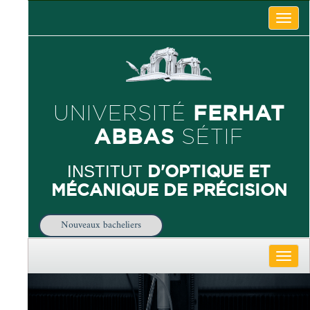
Toggle
naviga
FERHAT
UNIVERSITÉ
ABBAS
SÉTIF
D'OPTIQUE ET
INSTITUT
MÉCANIQUE DE PRÉCISION
Nouveaux bacheliers
Toggle
naviga